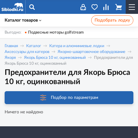
Каталог товаров
Подобрать лодку
Выгодно:
Подвесные моторы golfstream
Главная
Каталог
Катера и алюминиевые лодки
Аксессуары для катеров
Якорно-швартовочное оборудование
Якоря
Якорь Брюса 10 кг, оцинкованный
Предохранители для
Якорь Брюса 10 кг, оцинкованный
Предохранители для Якорь Брюса
10 кг, оцинкованный
Подбор по параметрам
Ничего не найдено