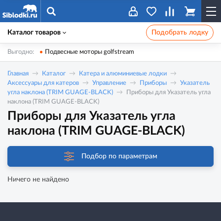
Каталог товаров
Подобрать лодку
Выгодно:
Подвесные моторы golfstream
Главная
Каталог
Катера и алюминиевые лодки
Аксессуары для катеров
Управление
Приборы
Указатель
угла наклона (TRIM GUAGE-BLACK)
Приборы для Указатель угла
наклона (TRIM GUAGE-BLACK)
Приборы для Указатель угла
наклона (TRIM GUAGE-BLACK)
Подбор по параметрам
Ничего не найдено