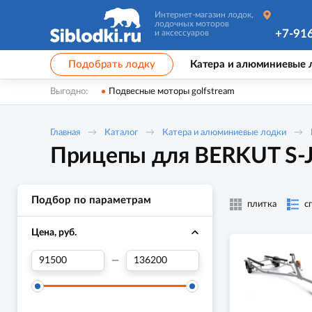
Интернет-магазин лодок,
лодочных моторов
+7-91
и аксессуаров
Подобрать лодку
Катера и алюминиевые 
Выгодно:
Подвесные моторы golfstream
Главная
Каталог
Катера и алюминиевые лодки
Прицепы для BERKUT S-Ja
Подбор по параметрам
плитка
с
Цена, руб.
—