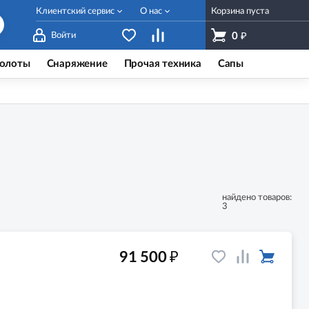
Клиентский сервис
О нас
Корзина пуста
₽
Войти
0
олоты
Снаряжение
Прочая техника
Сапы
найдено товаров:
3
₽
91 500