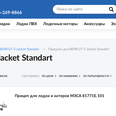
6-269-8866
лодки
Лодки ПВХ
Лодочные моторы
Аксессуары
Эх
BERKUT S-Jacket Standart
Прицепы для BERKUT S-Jacket Standart
cket Standart
писок
сортировка
по цене
по названию
по популярности
Прицеп для лодок и катеров МЗСА 81771E.101