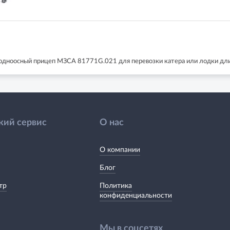
дноосный прицеп МЗСА 81771G.021 для перевозки катера или лодки дли
кий сервис
О нас
О компании
Блог
тр
Политика
конфиденциальности
Мы в соцсетях