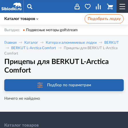
Каталог товаров
Подобрать лодку
Выгодно:
Подвесные моторы golfstream
Главная
Каталог
Катера и алюминиевые лодки
BERKUT
BERKUT L-Arctica Comfort
Прицепы для BERKUT L-Arctica
Comfort
Прицепы для BERKUT L-Arctica
Comfort
Подбор по параметрам
Ничего не найдено
Каталог товаров