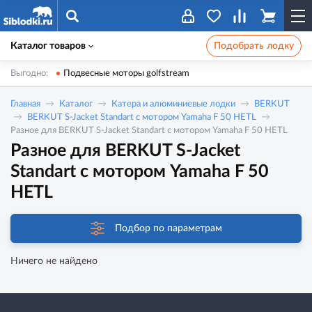
Каталог товаров
Подобрать лодку
Выгодно:
Подвесные моторы golfstream
Главная
Каталог
Катера и алюминиевые лодки
BERKUT
BERKUT S-Jacket Standart с мотором Yamaha F 50 HETL
Разное для BERKUT S-Jacket Standart с мотором Yamaha F 50 HETL
Разное для BERKUT S-Jacket
Standart с мотором Yamaha F 50
HETL
Подбор по параметрам
Ничего не найдено