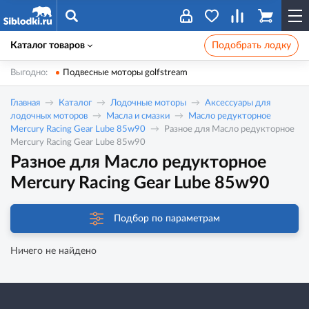
Каталог товаров
Подобрать лодку
Выгодно:
Подвесные моторы golfstream
Главная
Каталог
Лодочные моторы
Аксессуары для
лодочных моторов
Масла и смазки
Масло редукторное
Mercury Racing Gear Lube 85w90
Разное для Масло редукторное
Mercury Racing Gear Lube 85w90
Разное для Масло редукторное
Mercury Racing Gear Lube 85w90
Подбор по параметрам
Ничего не найдено