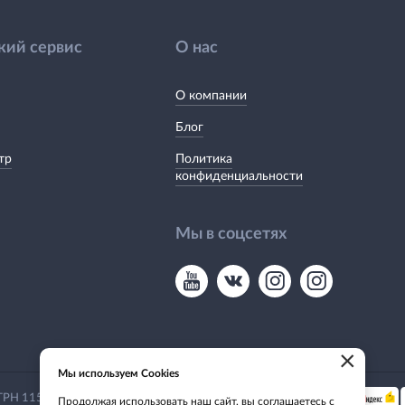
кий сервис
О нас
О компании
Блог
тр
Политика
конфиденциальности
Мы в соцсетях
×
Мы используем Cookies
Мы принимаем:
 ОГРН 1155476135649
Продолжая использовать наш сайт, вы соглашаетесь с