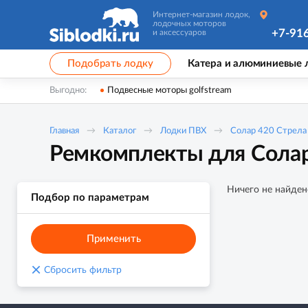
Интернет-магазин лодок,
лодочных моторов
+7-91
и аксессуаров
Подобрать лодку
Катера и алюминиевые 
Выгодно:
Подвесные моторы golfstream
Главная
Каталог
Лодки ПВХ
Солар 420 Стрела
Ремкомплекты для Солар
Ничего не найден
Подбор по параметрам
Применить
×
Сбросить фильтр