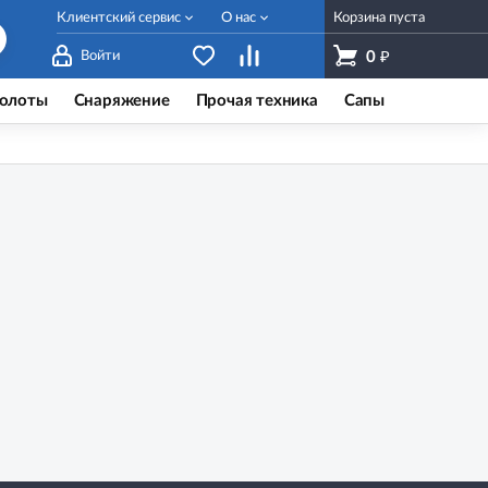
Клиентский сервис
О нас
Корзина пуста
₽
Войти
0
олоты
Снаряжение
Прочая техника
Сапы