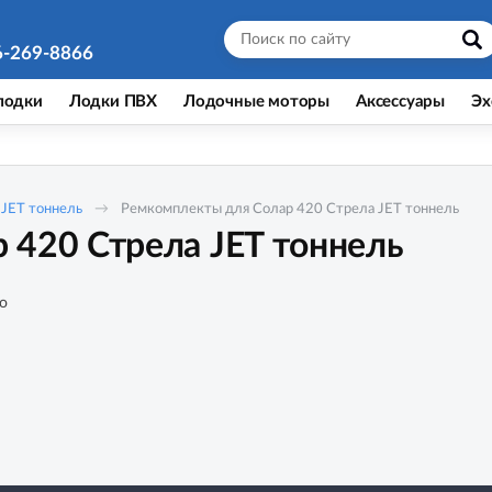
6-269-8866
лодки
Лодки ПВХ
Лодочные моторы
Аксессуары
Эх
 JET тоннель
Ремкомплекты для Солар 420 Стрела JET тоннель
 420 Стрела JET тоннель
о