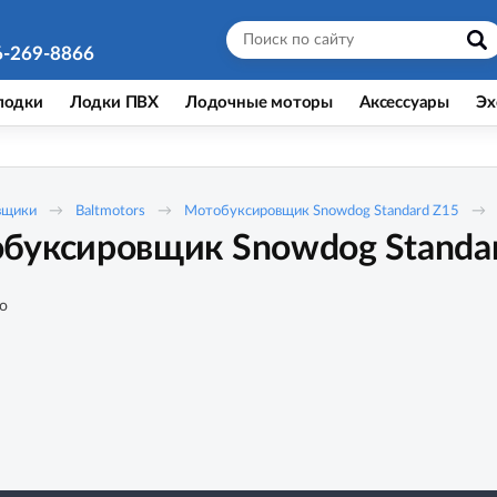
6-269-8866
лодки
Лодки ПВХ
Лодочные моторы
Аксессуары
Эх
вщики
Baltmotors
Мотобуксировщик Snowdog Standard Z15
буксировщик Snowdog Standa
о