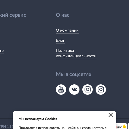
кий сервис
О нас
О компании
Блог
тр
Политика
конфиденциальности
Мы в соцсетях
×
Мы используем Cookies
Мы принимаем:
 ОГРН 1155476135649
Продолжая использовать наш сайт, вы соглашаетесь с