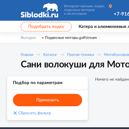
Интернет-магазин лодок,
лодочных моторов
+7-91
и аксессуаров
Подобрать лодку
Катера и алюминиевые 
Выгодно:
Подвесные моторы golfstream
Главная
Каталог
Прочая техника
Мотобуксиро
Сани волокуши для Мото
Ничего не найден
Подбор по параметрам
Применить
×
Сбросить фильтр