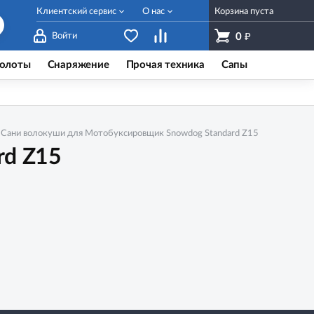
Клиентский сервис
О нас
Корзина пуста
₽
Войти
0
олоты
Снаряжение
Прочая техника
Сапы
Сани волокуши для Мотобуксировщик Snowdog Standard Z15
rd Z15