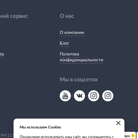
кий сервис
О нас
О компании
Блог
тр
Политика
конфиденциальности
Мы в соцсетях
×
Мы используем Cookies
Мы принимаем:
 ОГРН 1155476135649
Продолжая использовать наш сайт, вы соглашаетесь с