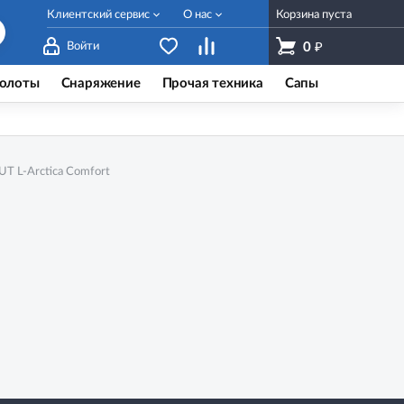
Клиентский сервис
О нас
Корзина пуста
₽
Войти
0
олоты
Снаряжение
Прочая техника
Сапы
T L-Arctica Comfort