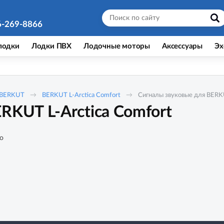
6-269-8866
лодки
Лодки ПВХ
Лодочные моторы
Аксессуары
Эх
BERKUT
BERKUT L-Arctica Comfort
Сигналы звуковые для BERKU
RKUT L-Arctica Comfort
о