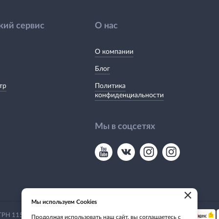
кий сервис
О нас
О компании
Блог
тр
Политика
конфиденциальности
Мы в соцсетях
×
Мы используем Cookies
Мы принимаем:
 ОГРН 1155476135649
Продолжая использовать наш сайт, вы соглашаетесь с