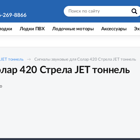
6-269-8866
лодки
Лодки ПВХ
Лодочные моторы
Аксессуары
Эх
 JET тоннель
Сигналы звуковые для Солар 420 Стрела JET тоннель
лар 420 Стрела JET тоннель
о