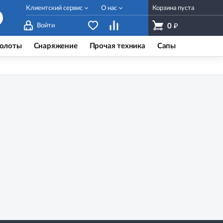
Клиентский сервис
О нас
Корзина пуста
₽
Войти
0
олоты
Снаряжение
Прочая техника
Сапы