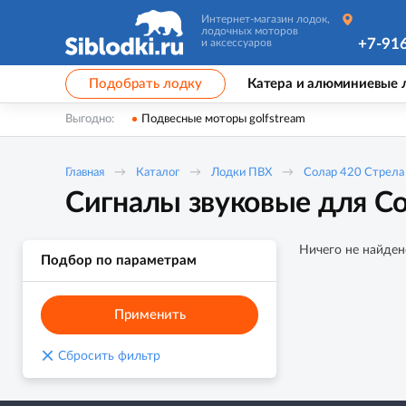
Интернет-магазин лодок,
лодочных моторов
+7-91
и аксессуаров
Подобрать лодку
Катера и алюминиевые 
Выгодно:
Подвесные моторы golfstream
Главная
Каталог
Лодки ПВХ
Солар 420 Стрела
Сигналы звуковые для Со
Ничего не найден
Подбор по параметрам
Применить
×
Сбросить фильтр