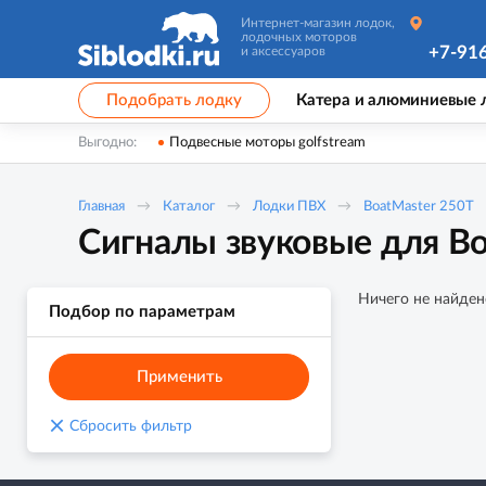
Интернет-магазин лодок,
лодочных моторов
+7-91
и аксессуаров
Подобрать лодку
Катера и алюминиевые 
Выгодно:
Подвесные моторы golfstream
Главная
Каталог
Лодки ПВХ
BoatMaster 250Т
Сигналы звуковые для Bo
Ничего не найден
Подбор по параметрам
Применить
×
Сбросить фильтр