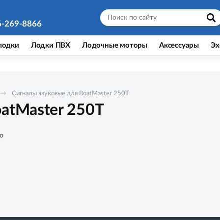
6-269-8866
лодки
Лодки ПВХ
Лодочные моторы
Аксессуары
Эх
Сигналы звуковые для BoatMaster 250Т
atMaster 250Т
о