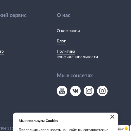
кий сервис
О нас
О компании
Блог
тр
Политика
конфиденциальности
Мы в соцсетях
×
Мы используем Cookies
Мы принимаем:
 ОГРН 1155476135649
Продолжая использовать наш сайт, вы соглашаетесь с