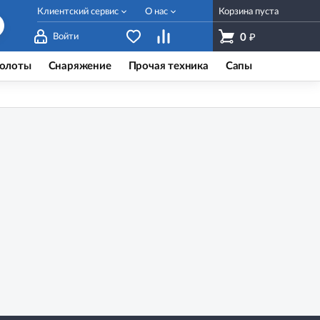
Клиентский сервис
О нас
Корзина пуста
₽
Войти
0
олоты
Снаряжение
Прочая техника
Сапы