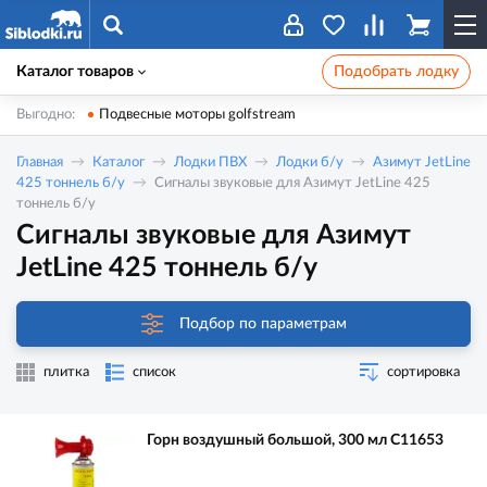
Каталог товаров
Подобрать лодку
Выгодно:
Подвесные моторы golfstream
Главная
Каталог
Лодки ПВХ
Лодки б/у
Азимут JetLine
425 тоннель б/у
Сигналы звуковые для Азимут JetLine 425
тоннель б/у
Сигналы звуковые для Азимут
JetLine 425 тоннель б/у
Подбор по параметрам
плитка
список
сортировка
Горн воздушный большой, 300 мл C11653