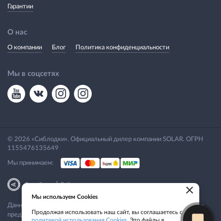
Гарантии
О нас
О компании
Блог
Политика конфиденциальности
Мы в соцсетях
© 2026 «Сиблодки». Официальный дилер компании SOLAR. ОГРН
1155476135649
Мы принимаем:
|
Разработка
Веб-аналитика
×
Мы используем Cookies
Данный сайт носит исключительно информационный характер. Все
Продолжая использовать наш сайт, вы соглашаетесь с
представленные предложения не являются офертой, определяемой
политикой использования Cookies
. Это файлы в