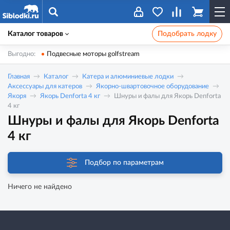
Каталог товаров
Подобрать лодку
Выгодно:
Подвесные моторы golfstream
Главная
Каталог
Катера и алюминиевые лодки
Аксессуары для катеров
Якорно-швартовочное оборудование
Якоря
Якорь Denforta 4 кг
Шнуры и фалы для Якорь Denforta
4 кг
Шнуры и фалы для Якорь Denforta
4 кг
Подбор по параметрам
Ничего не найдено