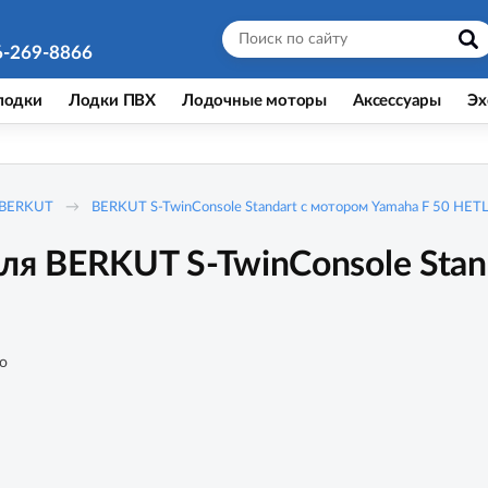
6-269-8866
лодки
Лодки ПВХ
Лодочные моторы
Аксессуары
Эх
BERKUT
BERKUT S-TwinConsole Standart с мотором Yamaha F 50 HET
ля BERKUT S-TwinConsole Stan
о