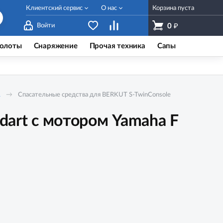
Клиентский сервис
О нас
Корзина пуста
₽
Войти
0
олоты
Снаряжение
Прочая техника
Сапы
L
Спасательные средства для BERKUT S-TwinConsole
dart с мотором Yamaha F