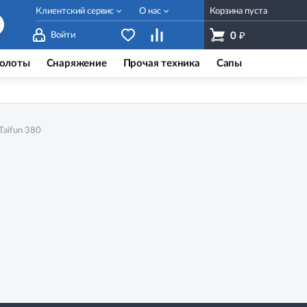
Клиентский сервис
О нас
Корзина пуста
₽
Войти
0
олоты
Снаряжение
Прочая техника
Сапы
Taifun 380