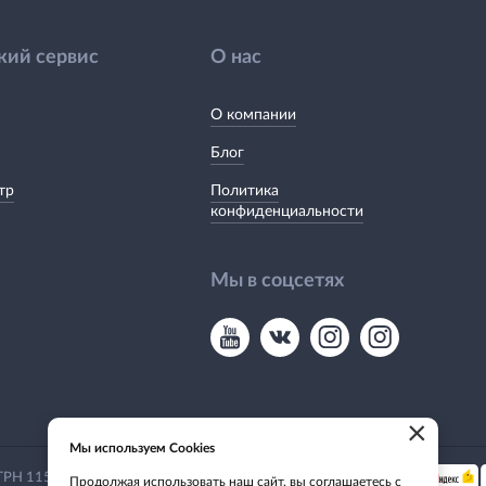
кий сервис
О нас
О компании
Блог
тр
Политика
конфиденциальности
Мы в соцсетях
×
Мы используем Cookies
Мы принимаем:
 ОГРН 1155476135649
Продолжая использовать наш сайт, вы соглашаетесь с