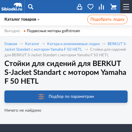
Каталог товаров
Подобрать лодку
Выгодно:
Подвесные моторы golfstream
Главная
Каталог
Катера и алюминиевые лодки
BERKUT S-
Jacket Standart с мотором Yamaha F 50 HETL
Стойки для сидений
для BERKUT S-Jacket Standart с мотором Yamaha F 50 HETL
Стойки для сидений для BERKUT
S-Jacket Standart с мотором Yamaha
F 50 HETL
Подбор по параметрам
Ничего не найдено