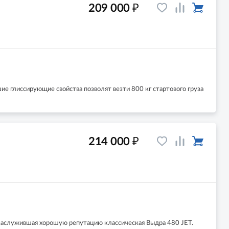
₽
209 000
е глиссирующие свойства позволят везти 800 кг стартового груза
₽
214 000
м заслужившая хорошую репутацию классическая Выдра 480 JET.