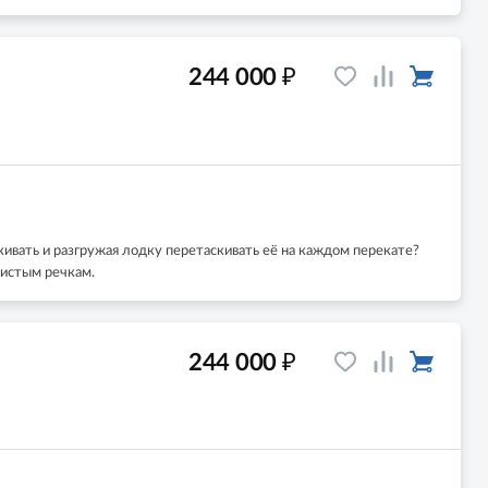
₽
244 000
акивать и разгружая лодку перетаскивать её на каждом перекате?
жистым речкам.
₽
244 000