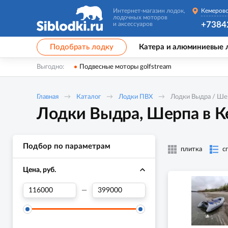
Интернет-магазин лодок,
Кемеров
лодочных моторов
+7384
и аксессуаров
Подобрать лодку
Катера и алюминиевые 
Выгодно:
Подвесные моторы golfstream
Главная
Каталог
Лодки ПВХ
Лодки Выдра / Ше
Лодки Выдра, Шерпа в К
Подбор по параметрам
плитка
с
Цена, руб.
—