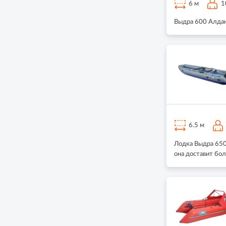
6 м
1
Выдра 600 Алдан
6.5 м
Лодка Выдра 650 
она доставит бол