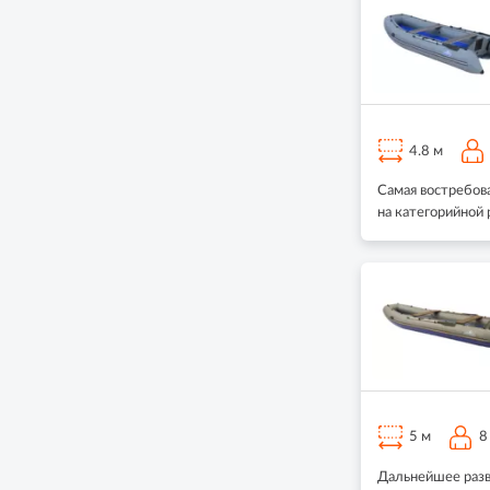
4.8 м
Самая востребов
на категорийной
5 м
8
Дальнейшее разв