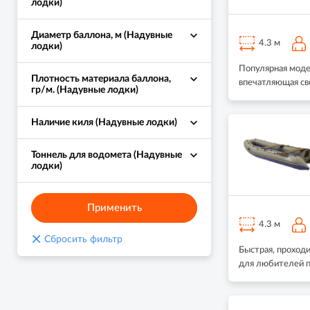
лодки)
Диаметр баллона, м (Надувные
4.3 м
лодки)
Популярная моде
Плотность материала баллона,
впечатляющая св
гр/м. (Надувные лодки)
Наличие киля (Надувные лодки)
Тоннель для водомета (Надувные
лодки)
Применить
4.3 м
×
Сбросить фильтр
Быстрая, проходи
для любителей п