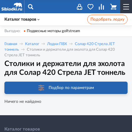
Каталог товаров
Подобрать лодку
Выгодно:
Подвесные моторы golfstream
Главная
Каталог
Лодки ПВХ
Солар 420 Стрела JET
тоннель
Столики и держатели для эхолота для Солар 420
Стрела JET тоннель
Столики и держатели для эхолота
для Солар 420 Стрела JET тоннель
Подбор по параметрам
Ничего не найдено
Каталог товаров