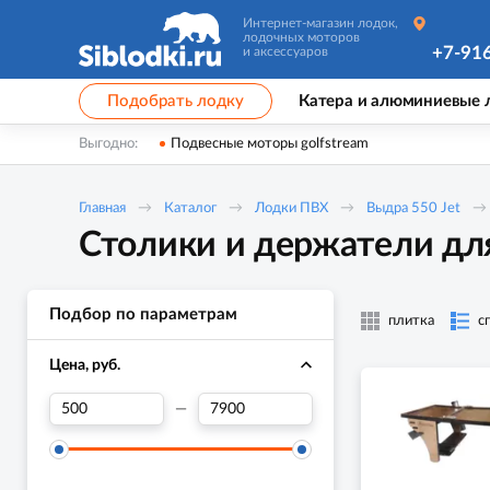
Интернет-магазин лодок,
лодочных моторов
+7-91
и аксессуаров
Подобрать лодку
Катера и алюминиевые 
Выгодно:
Подвесные моторы golfstream
Главная
Каталог
Лодки ПВХ
Выдра 550 Jet
Столики и держатели для
Подбор по параметрам
плитка
с
Цена, руб.
—