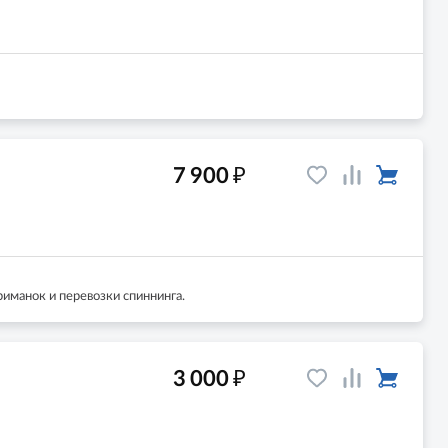
₽
7 900
риманок и перевозки спиннинга.
₽
3 000