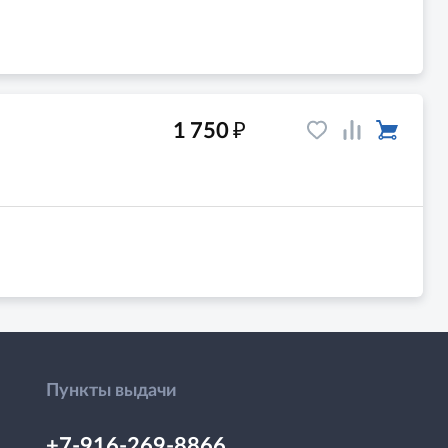
₽
1 750
Пункты выдачи
+7-916-269-8866