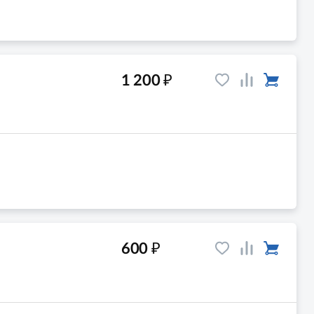
₽
1 200
₽
600