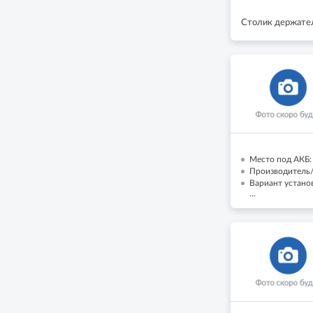
Столик держател
Место под АКБ: 
Производитель/
Вариант установ
...