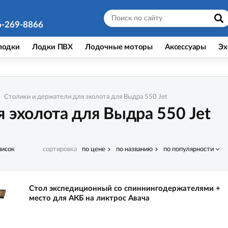
6-269-8866
лодки
Лодки ПВХ
Лодочные моторы
Аксессуары
Эх
Столики и держатели для эхолота для Выдра 550 Jet
 эхолота для Выдра 550 Jet
писок
сортировка
по цене
по названию
по популярности
Стол экспедиционный со спиннингодержателями +
место для АКБ на ликтрос Авача