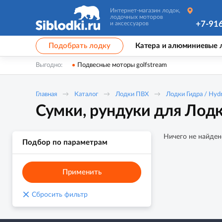
Интернет-магазин лодок,
лодочных моторов
+7-91
и аксессуаров
Подобрать лодку
Катера и алюминиевые 
Выгодно:
Подвесные моторы golfstream
Главная
Каталог
Лодки ПВХ
Лодки Гидра / Hyd
Сумки, рундуки для Лод
Ничего не найден
Подбор по параметрам
Применить
×
Сбросить фильтр