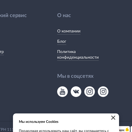
кий сервис
О нас
О компании
Блог
тр
Политика
конфиденциальности
Мы в соцсетях
×
Мы используем Cookies
Мы принимаем:
 ОГРН 1155476135649
Продолжая использовать наш сайт, вы соглашаетесь с