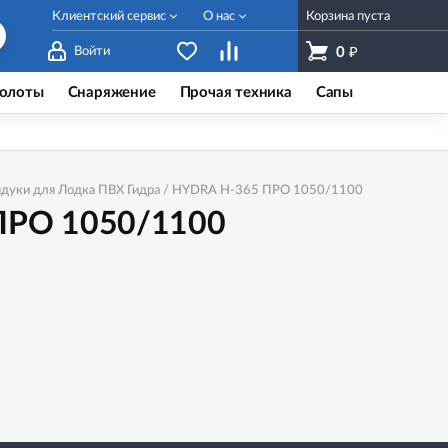
Клиентский сервис
О нас
Корзина пуста
₽
Войти
0
олоты
Снаряжение
Прочая техника
Сапы
ндуки для Лодка ПВХ Гидра / HYDRA Н-365 ПРО 1050/1100
 ПРО 1050/1100