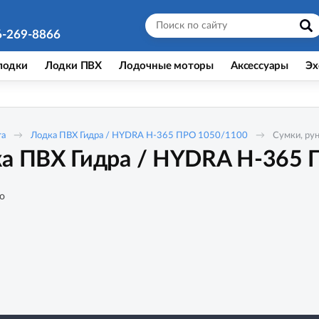
6-269-8866
лодки
Лодки ПВХ
Лодочные моторы
Аксессуары
Эх
ra
Лодка ПВХ Гидра / HYDRA Н-365 ПРО 1050/1100
Сумки, ру
ка ПВХ Гидра / HYDRA Н-365
о