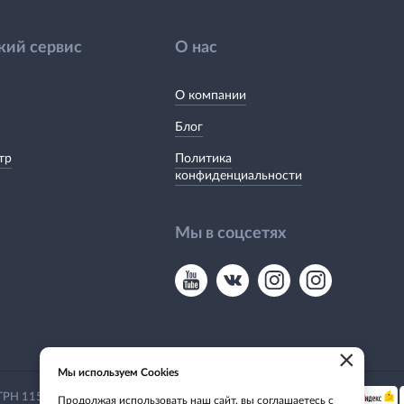
кий сервис
О нас
О компании
Блог
тр
Политика
конфиденциальности
Мы в соцсетях
×
Мы используем Cookies
Мы принимаем:
 ОГРН 1155476135649
Продолжая использовать наш сайт, вы соглашаетесь с