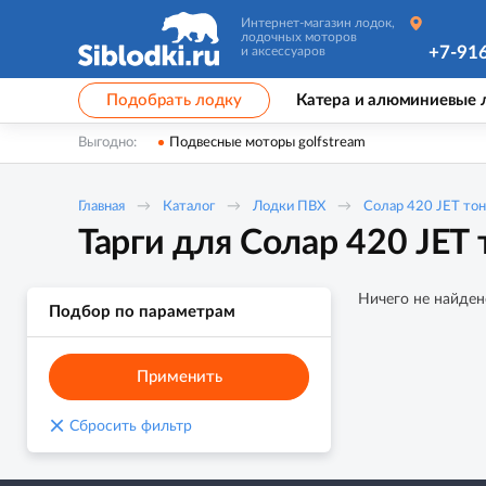
Интернет-магазин лодок,
лодочных моторов
+7-91
и аксессуаров
Подобрать лодку
Катера и алюминиевые 
Выгодно:
Подвесные моторы golfstream
Главная
Каталог
Лодки ПВХ
Солар 420 JET то
Тарги для Солар 420 JET
Ничего не найден
Подбор по параметрам
Применить
×
Сбросить фильтр