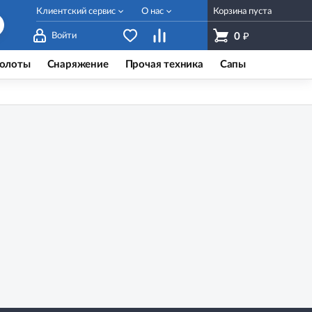
Клиентский сервис
О нас
Корзина пуста
₽
Войти
0
олоты
Снаряжение
Прочая техника
Сапы