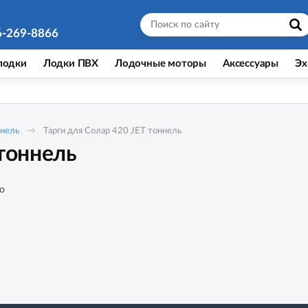
6-269-8866
лодки
Лодки ПВХ
Лодочные моторы
Аксессуары
Эх
ннель
Тарги для Солар 420 JET тоннель
 тоннель
о