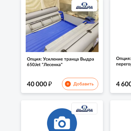
Опция:
Опция: Усиление транца Выдра
перего
650Jet "Лесенка"
₽
40 000
4 60
+
Добавить