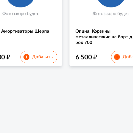
: Амортизаторы Шерпа
Опция: Корзины
металлическкие на борт д
box 700
₽
₽
00
6 500
+
+
Добавить
Доба