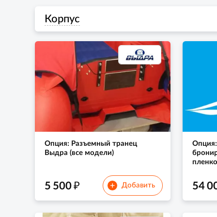
Корпус
Опция: Разъемный транец
Опция:
Выдра (все модели)
бронир
пленко
₽
5 500
54 0
+
Добавить