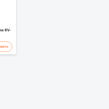
ля RV-
вить