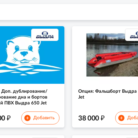
 Доп. дублирование/
Опция: Фальшборт Выдра
ование дна и бортов
Jet
й ПВХ Выдра 650 Jet
₽
₽
00
38 000
+
+
Добавить
Доба