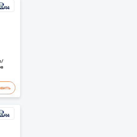
е/
ов
вить