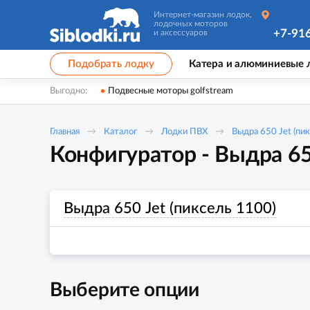
Интернет-магазин лодок,
лодочных моторов
+7-91
и аксессуаров
Подобрать лодку
Катера и алюминиевые 
Выгодно:
Подвесные моторы golfstream
Главная
Каталог
Лодки ПВХ
Выдра 650 Jet (пи
Конфигуратор - Выдра 65
Выдра 650 Jet (пиксель 1100)
Выберите опции