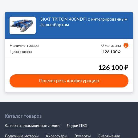
SKAT TRITON 400NDFi с интегрированным
фальшбортом
Наличие товара
0 магазина
₽
Цена товара
126 100
₽
126 100
Посмотреть конфигурацию
Каталог товаров
Катера и алюминиевые лодки
Лодки ПВХ
Лодочные моторы
Аксессуары
Эхолоты
Снаряжение