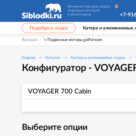
Интернет-магазин лодок,
лодочных моторов
+7-91
и аксессуаров
Подобрать лодку
Катера и алюминиевые 
Выгодно:
Подвесные моторы golfstream
Главная
Каталог
Катера и алюминиевые лодки
Конфигуратор - VOYAGER
VOYAGER 700 Cabin
Выберите опции