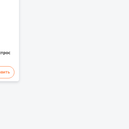
ктрос
вить