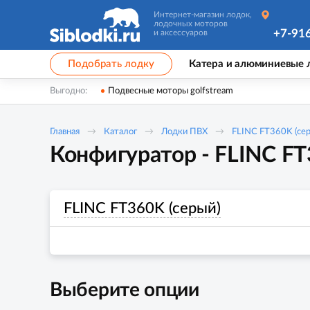
Интернет-магазин лодок,
лодочных моторов
+7-91
и аксессуаров
Подобрать лодку
Катера и алюминиевые 
Выгодно:
Подвесные моторы golfstream
Главная
Каталог
Лодки ПВХ
FLINC FT360K (се
Конфигуратор - FLINC FT
FLINC FT360K (серый)
Выберите опции