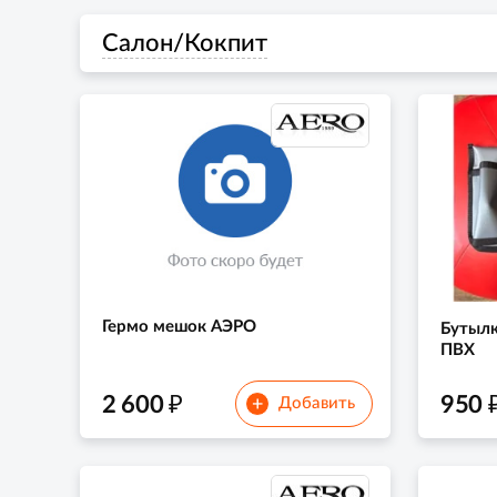
Салон/Кокпит
Гермо мешок АЭРО
Бутылк
ПВХ
₽
2 600
950
+
Добавить