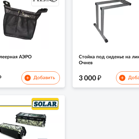
леерная АЭРО
Стойка под сиденье на ли
Очнев
₽
₽
3 000
+
+
Добавить
Доба