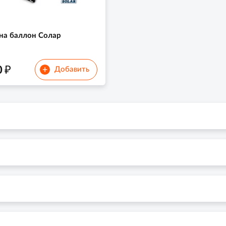
на баллон Солар
₽
0
+
Добавить