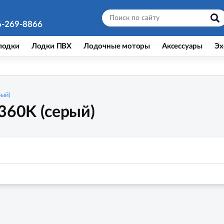
6-269-8866
лодки
Лодки ПВХ
Лодочные моторы
Аксессуары
Эх
рый)
360K (серый)