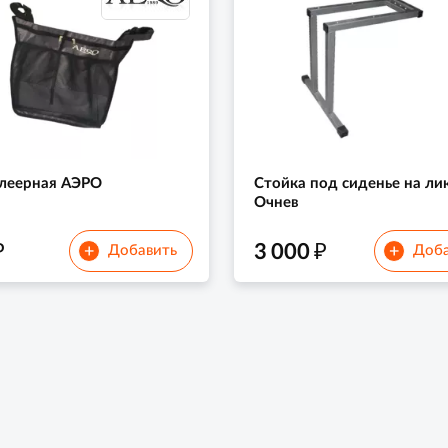
леерная АЭРО
Стойка под сиденье на ли
Очнев
₽
₽
3 000
+
+
Добавить
Доба