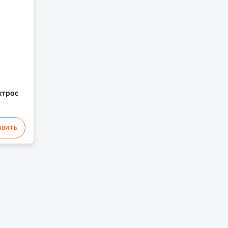
ктрос
вить