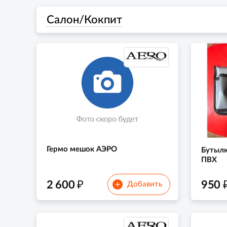
Салон/Кокпит
Гермо мешок АЭРО
Бутылк
ПВХ
₽
2 600
950
+
Добавить