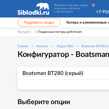
Интернет-магазин лодок,
лодочных моторов
+7-91
и аксессуаров
Подобрать лодку
Катера и алюминиевые 
Выгодно:
Подвесные моторы golfstream
Главная
Каталог
Лодки ПВХ
Boatsman BT280 (с
Конфигуратор - Boatsman
Boatsman BT280 (серый)
Выберите опции