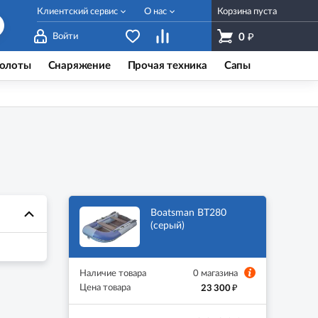
Клиентский сервис
О нас
Корзина пуста
₽
Войти
0
олоты
Снаряжение
Прочая техника
Сапы
Boatsman BT280
(серый)
Наличие товара
0 магазина
₽
Цена товара
23 300