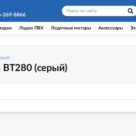
6-269-8866
лодки
Лодки ПВХ
Лодочные моторы
Аксессуары
Эх
ерый)
 BT280 (серый)