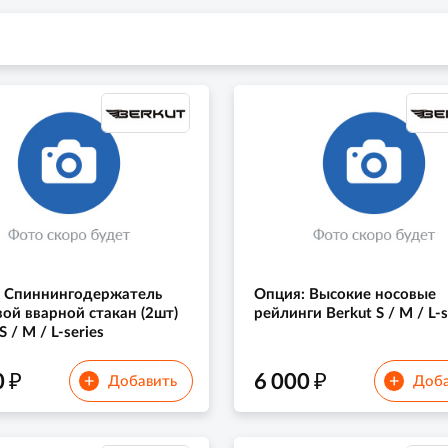
: Спиннингодержатель
Опция: Высокие носовые
ой вварной стакан (2шт)
рейлинги Berkut S / M / L-s
S / M / L-series
₽
₽
0
6 000
+
+
Добавить
Доба