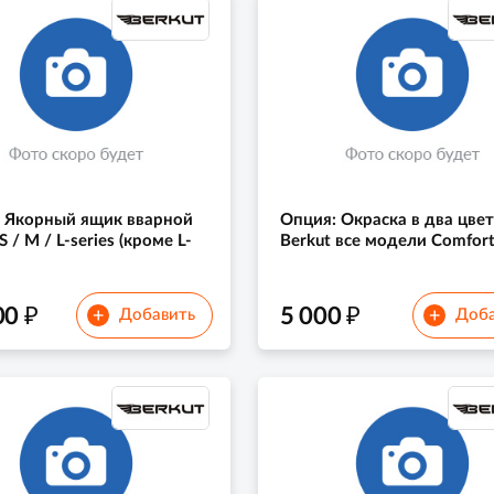
 Якорный ящик вварной
Опция: Окраска в два цве
S / M / L-series (кроме L-
Berkut все модели Comfor
₽
₽
00
5 000
+
+
Добавить
Доба