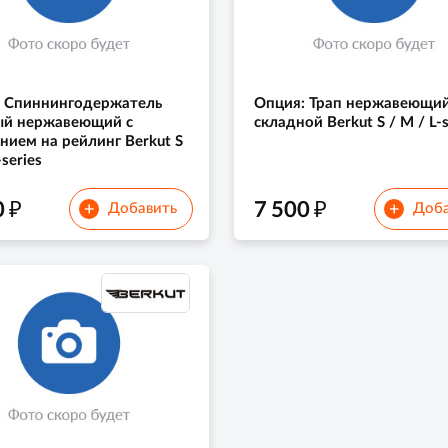
: Спиннингодержатель
Опция: Трап нержавеющи
ый нержавеющий с
складной Berkut S / M / L-s
нием на рейлинг Berkut S
-series
₽
₽
0
7 500
+
+
Добавить
Доба