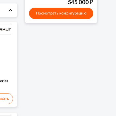
₽
545 000
Посмотреть конфигурацию
eries
вить