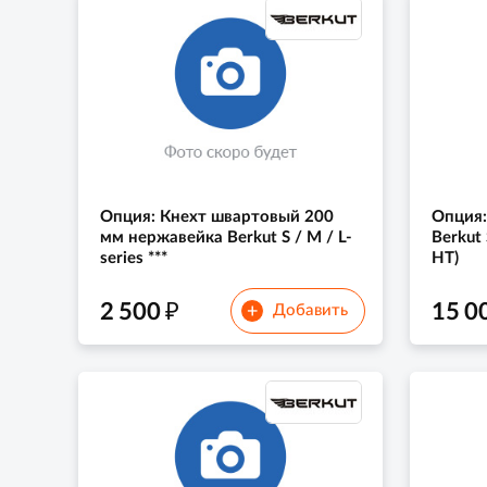
Опция: Кнехт швартовый 200
Опция:
мм нержавейка Berkut S / M / L-
Berkut 
series ***
HT)
₽
2 500
15 0
+
Добавить