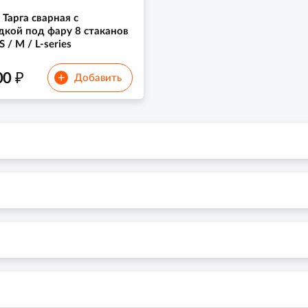
 Тарга сварная с
кой под фару 8 стаканов
S / M / L-series
₽
00
+
Добавить