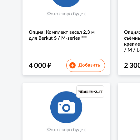
Опция: Комплект весел 2,3 м
Опция
для Berkut S / M-series ***
съёмн
крепле
/ M / L
₽
4 000
2 30
+
Добавить