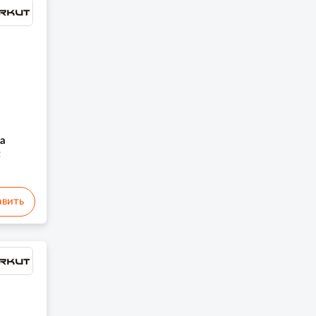
та
t
вить