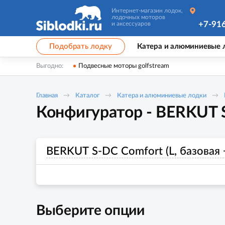
Интернет-магазин лодок,
лодочных моторов
+7-91
и аксессуаров
Подобрать лодку
Катера и алюминиевые 
Выгодно:
Подвесные моторы golfstream
Главная
Каталог
Катера и алюминиевые лодки
Конфигуратор - BERKUT S-
BERKUT S-DC Comfort (L, базовая 
Выберите опции