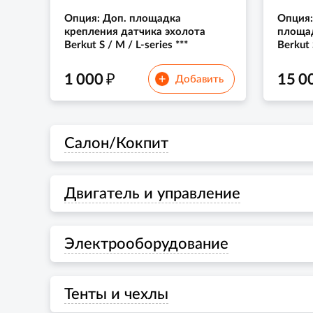
Опция: Доп. площадка
Опция:
крепления датчика эхолота
площад
Berkut S / M / L-series ***
Berkut 
₽
1 000
15 0
+
Добавить
Салон/Кокпит
Двигатель и управление
Электрооборудование
Тенты и чехлы