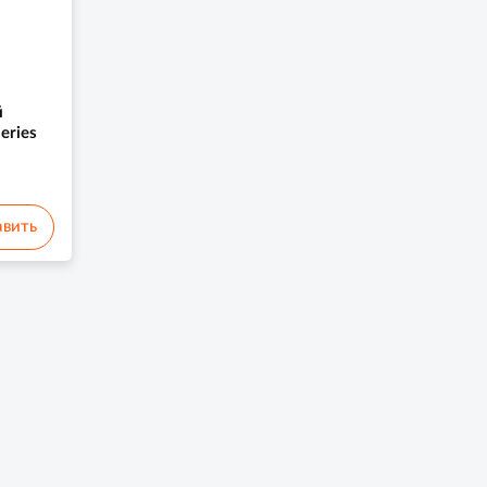
й
eries
вить