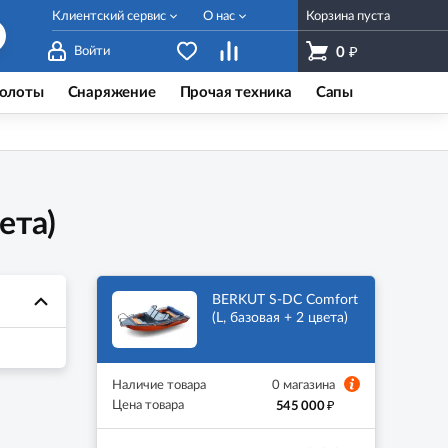
Клиентский сервис
О нас
Корзина пуста
₽
Войти
0
олоты
Снаряжение
Прочая техника
Сапы
ета)
BERKUT S-DC Comfort
(L, базовая + 2 цвета)
Наличие товара
0 магазина
₽
Цена товара
545 000