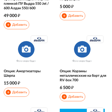
пленкой ПУ Выдра 550 Jet /
₽
5 000
600 Алдан 550/600
₽
49 000
+
Добавить
+
Добавить
Опция: Амортизаторы
Опция: Корзины
Шерпа
металлическкие на борт для
RV-box 700
₽
15 000
₽
6 500
+
Добавить
+
Добавить