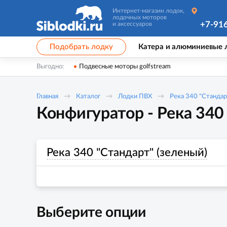
Интернет-магазин лодок,
лодочных моторов
+7-91
и аксессуаров
Подобрать лодку
Катера и алюминиевые 
Выгодно:
Подвесные моторы golfstream
Главная
Каталог
Лодки ПВХ
Река 340 "Стандар
Конфигуратор - Река 340
Река 340 "Стандарт" (зеленый)
Выберите опции