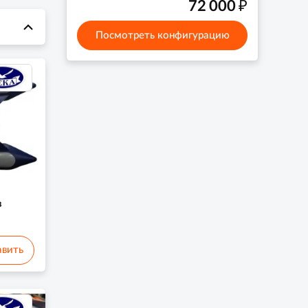
₽
72 000
Посмотреть конфигурацию
в
вить