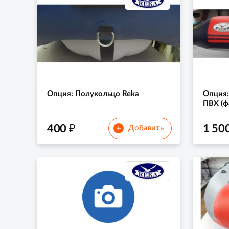
Опция: Полукольцо Reka
Опция:
ПВХ (ф
₽
400
1 50
+
Добавить