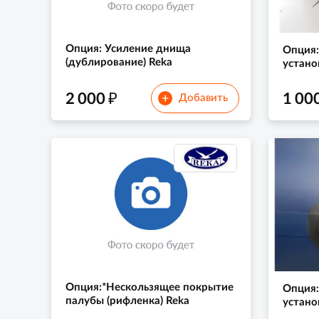
Опция: Усиление днища
Опция:
(дублирование) Reka
устано
₽
2 000
1 00
+
Добавить
Опция:*Нескользящее покрытие
Опция:
палубы (рифленка) Reka
устано