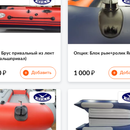
 Брус привальный из лент
Опция: Блок рым+ролик R
альшпривал)
₽
₽
0
1 000
+
+
Добавить
Доба