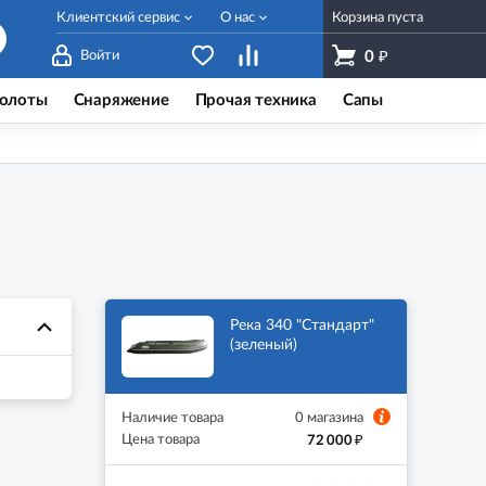
Клиентский сервис
О нас
Корзина пуста
₽
Войти
0
олоты
Снаряжение
Прочая техника
Сапы
Река 340 "Стандарт"
(зеленый)
Наличие товара
0 магазина
₽
Цена товара
72 000