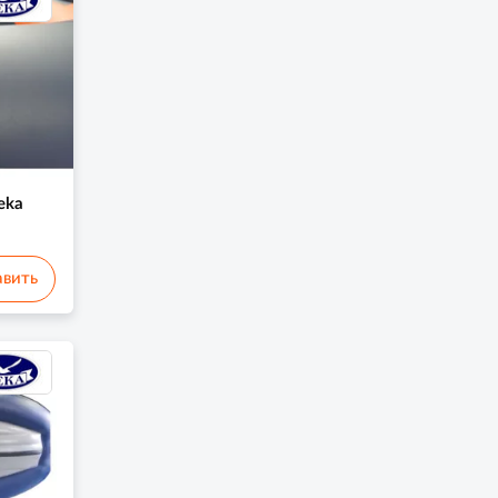
eka
вить