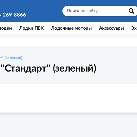
6-269-8866
лодки
Лодки ПВХ
Лодочные моторы
Аксессуары
Эх
т" (зеленый)
 "Стандарт" (зеленый)