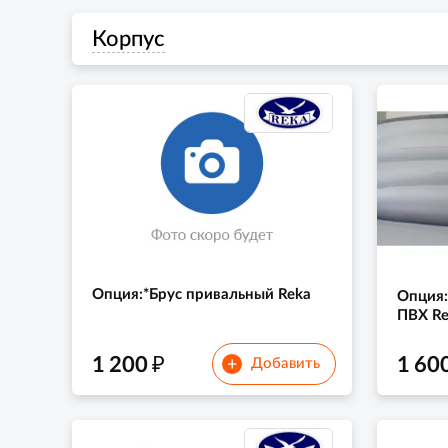
Корпус
Опция:*Брус привальный Reka
Опция:
ПВХ Re
₽
1 200
1 60
+
Добавить