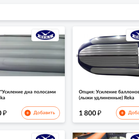
*Усиление дна полосами
Опция: Усиление баллоно
ka
(лыжи удлиненные) Reka
₽
₽
0
1 800
+
+
Добавить
Доба