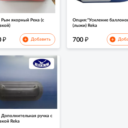
 Рым якорный Река (с
Опция:*Усиление баллоно
вкой)
(лыжи) Reka
₽
₽
0
700
+
+
Добавить
Доба
 Дополнительная ручка с
вкой Reka