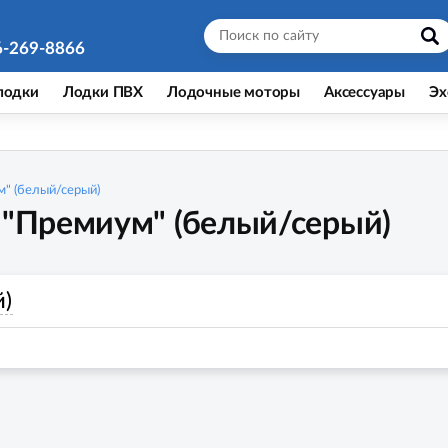
6-269-8866
лодки
Лодки ПВХ
Лодочные моторы
Аксессуары
Эх
м" (белый/серый)
 "Премиум" (белый/серый)
й)