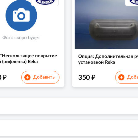
*Нескользящее покрытие
Опция: Дополнительная ру
 (рифленка) Reka
установкой Reka
₽
₽
0
350
+
+
Добавить
Доба