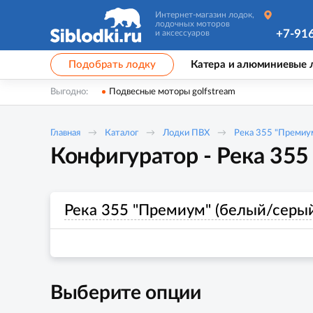
Интернет-магазин лодок,
лодочных моторов
+7-91
и аксессуаров
Подобрать лодку
Катера и алюминиевые 
Выгодно:
Подвесные моторы golfstream
Главная
Каталог
Лодки ПВХ
Река 355 "Премиу
Конфигуратор - Река 355
Река 355 "Премиум" (белый/серы
Выберите опции