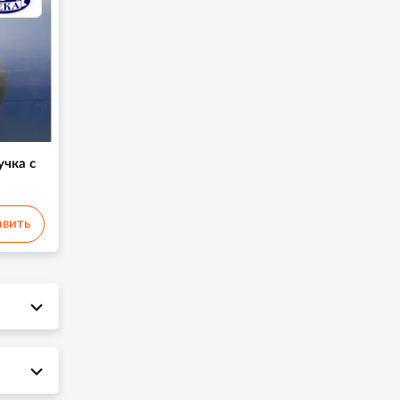
чка с
вить