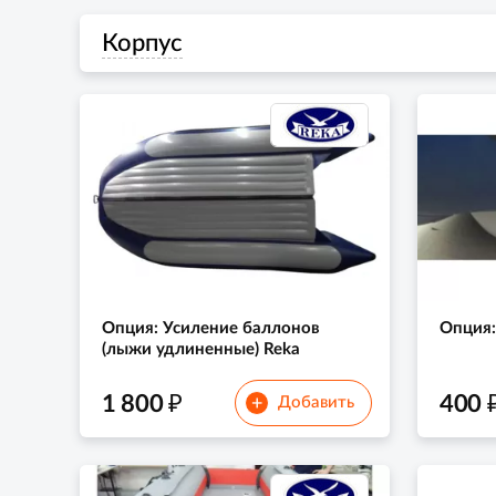
Корпус
Опция: Усиление баллонов
Опция:
(лыжи удлиненные) Reka
₽
1 800
400
+
Добавить