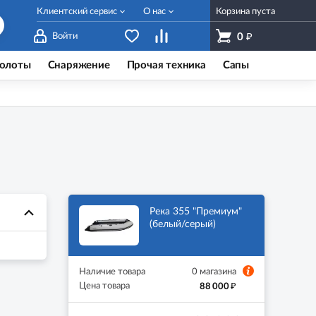
Клиентский сервис
О нас
Корзина пуста
₽
Войти
0
олоты
Снаряжение
Прочая техника
Сапы
Река 355 "Премиум"
(белый/серый)
Наличие товара
0 магазина
₽
Цена товара
88 000