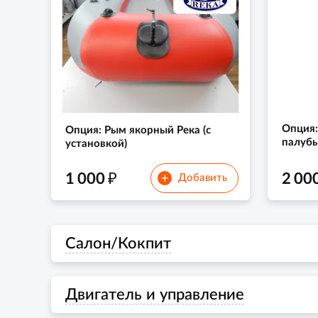
Опция:
Опция: Рым якорный Река (с
палубы
установкой)
₽
1 000
2 00
+
Добавить
Салон/Кокпит
Двигатель и управление