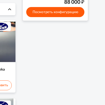
₽
88 000
Посмотреть конфигурацию
eka
вить