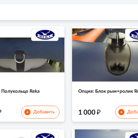
 Полукольцо Reka
Опция: Блок рым+ролик R
₽
₽
1 000
+
+
Добавить
Доба