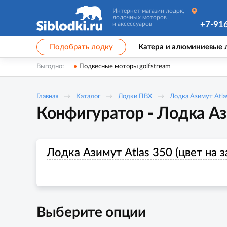
Интернет-магазин лодок,
лодочных моторов
+7-91
и аксессуаров
Подобрать лодку
Катера и алюминиевые 
Выгодно:
Подвесные моторы golfstream
Главная
Каталог
Лодки ПВХ
Лодка Азимут Atlas
Конфигуратор - Лодка Ази
Лодка Азимут Atlas 350 (цвет на з
Выберите опции