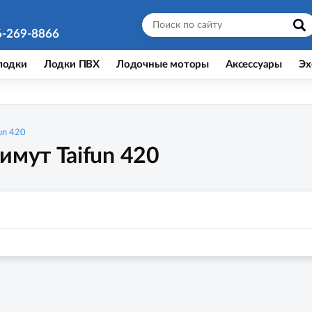
6-269-8866
лодки
Лодки ПВХ
Лодочные моторы
Аксессуары
Эх
un 420
имут Taifun 420