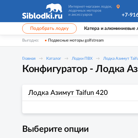
Интернет-магазин лодок,
лодочных моторов
+7-91
и аксессуаров
Подобрать лодку
Катера и алюминиевые 
Выгодно:
Подвесные моторы golfstream
Главная
Каталог
Лодки ПВХ
Лодка Азимут Taif
Конфигуратор - Лодка Аз
Лодка Азимут Taifun 420
Выберите опции