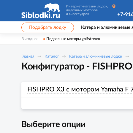
Интернет-магазин лодок,
лодочных моторов
+7-91
и аксессуаров
Подобрать лодку
Катера и алюминиевые 
Выгодно:
Подвесные моторы golfstream
Главная
Каталог
Катера и алюминиевые лодки
Конфигуратор - FISHPRO X
FISHPRO X3 с мотором Yamaha F 70
Выберите опции