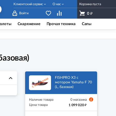
Клиентский сервис
О нас
Корзина пуста
₽
Войти
0
олоты
Снаряжение
Прочая техника
Сапы
базовая)
FISHPRO X3 с
мотором Yamaha F 70
(L, базовая)
Наличие товара
0 магазина
₽
Цена товара
1 099 020