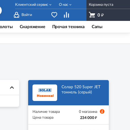
Клиентский сервис
О нас
Корзина пуста
₽
Войти
0
олоты
Снаряжение
Прочая техника
Сапы
Солар 520 Super JET
тоннель (серый)
Наличие товара
0 магазина
₽
Цена товара
234 000