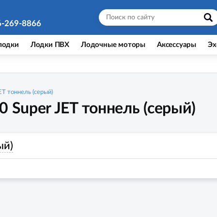
6-269-8866
лодки
Лодки ПВХ
Лодочные моторы
Аксессуары
Эх
ET тоннель (серый)
 Super JET тоннель (серый)
ый)