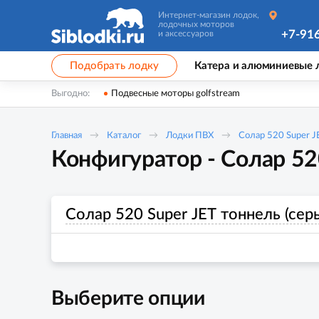
Интернет-магазин лодок,
лодочных моторов
+7-91
и аксессуаров
Подобрать лодку
Катера и алюминиевые 
Выгодно:
Подвесные моторы golfstream
Главная
Каталог
Лодки ПВХ
Солар 520 Super J
Конфигуратор - Солар 520
Солар 520 Super JET тоннель (сер
Выберите опции