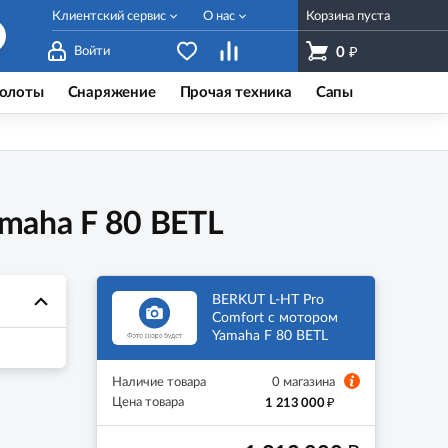
Клиентский сервис
О нас
Корзина пуста
₽
Войти
0
олоты
Снаряжение
Прочая техника
Сапы
maha F 80 BETL
BERKUT L-HT Pro
Comfort с мотором
Yamaha F 80 BETL
Наличие товара
0 магазина
₽
Цена товара
1 213 000