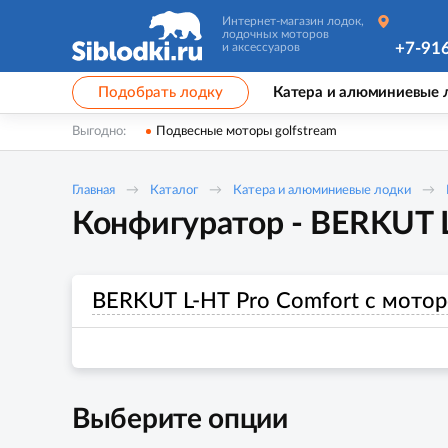
Интернет-магазин лодок,
лодочных моторов
+7-91
и аксессуаров
Подобрать лодку
Катера и алюминиевые 
Выгодно:
Подвесные моторы golfstream
Главная
Каталог
Катера и алюминиевые лодки
Конфигуратор - BERKUT L
BERKUT L-HT Pro Comfort с мотор
Выберите опции