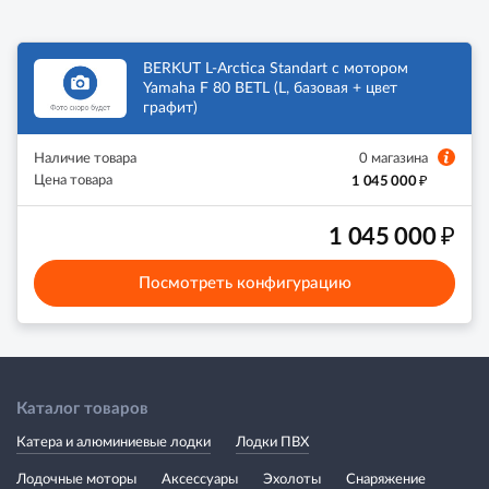
BERKUT L-Arctica Standart с мотором
Yamaha F 80 BETL (L, базовая + цвет
графит)
Наличие товара
0 магазина
₽
Цена товара
1 045 000
₽
1 045 000
Посмотреть конфигурацию
Каталог товаров
Катера и алюминиевые лодки
Лодки ПВХ
Лодочные моторы
Аксессуары
Эхолоты
Снаряжение