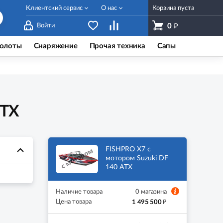
Клиентский сервис
О нас
Корзина пуста
₽
Войти
0
олоты
Снаряжение
Прочая техника
Сапы
ATX
FISHPRO X7 с
мотором Suzuki DF
140 ATX
Наличие товара
0 магазина
₽
Цена товара
1 495 500