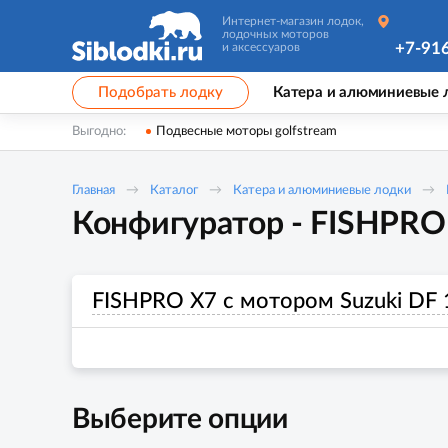
Интернет-магазин лодок,
лодочных моторов
+7-91
и аксессуаров
Подобрать лодку
Катера и алюминиевые 
Выгодно:
Подвесные моторы golfstream
Главная
Каталог
Катера и алюминиевые лодки
Конфигуратор - FISHPRO 
FISHPRO X7 с мотором Suzuki DF
Выберите опции