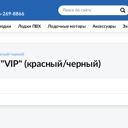
6-269-8866
лодки
Лодки ПВХ
Лодочные моторы
Аксессуары
Эх
расный/черный)
 "VIP" (красный/черный)