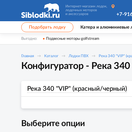
Интернет-магазин лодок,
лодочных моторов
+7-91
и аксессуаров
Подобрать лодку
Катера и алюминиевые 
Выгодно:
Подвесные моторы golfstream
Главная
Каталог
Лодки ПВХ
Река 340 "VIP" (к
Конфигуратор - Река 340
Река 340 "VIP" (красный/черный)
Выберите опции