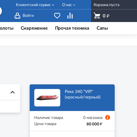
Клиентский сервис
О нас
Корзина пуста
₽
Войти
0
олоты
Снаряжение
Прочая техника
Сапы
Река 340 "VIP"
(красный/черный)
Наличие товара
0 магазина
₽
Цена товара
80 000