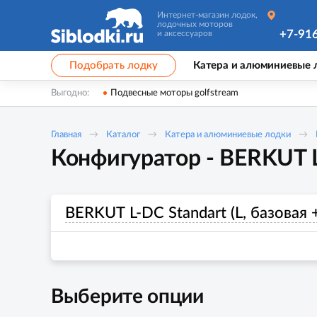
Интернет-магазин лодок,
лодочных моторов
+7-91
и аксессуаров
Подобрать лодку
Катера и алюминиевые 
Выгодно:
Подвесные моторы golfstream
Главная
Каталог
Катера и алюминиевые лодки
Конфигуратор - BERKUT L-
BERKUT L-DC Standart (L, базовая 
Выберите опции