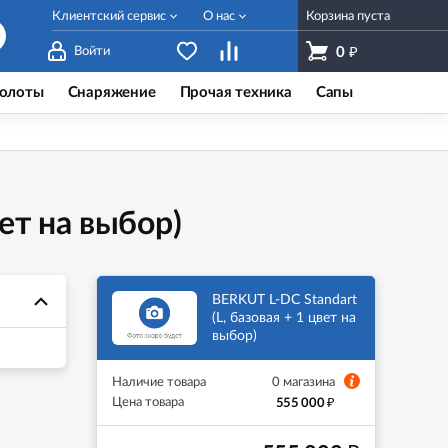
Клиентский сервис
О нас
Корзина пуста
₽
Войти
0
олоты
Снаряжение
Прочая техника
Сапы
ет на выбор)
BERKUT L-DC Standart
(L, базовая + 1 цвет на
выбор)
Наличие товара
0 магазина
₽
Цена товара
555 000