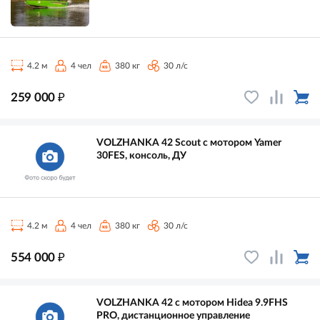
4.2 м
4 чел
380 кг
30 л/с
₽
259 000
VOLZHANKA 42 Scout с мотором Yamer
30FES, консоль, ДУ
4.2 м
4 чел
380 кг
30 л/с
₽
554 000
VOLZHANKA 42 с мотором Hidea 9.9FHS
PRO, дистанционное управление