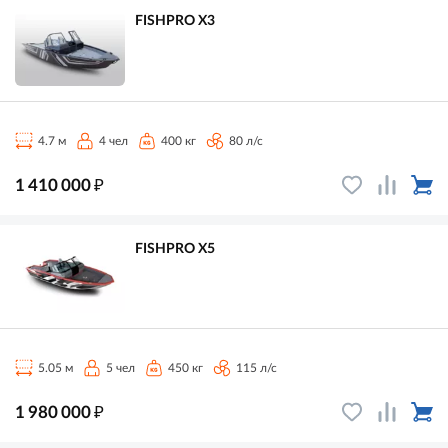
FISHPRO X3
4.7 м
4 чел
400 кг
80 л/с
₽
1 410 000
FISHPRO X5
5.05 м
5 чел
450 кг
115 л/с
₽
1 980 000