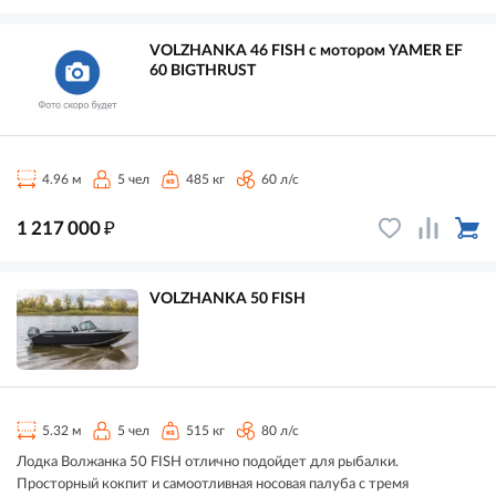
VOLZHANKA 46 FISH с мотором YAMER EF
60 BIGTHRUST
4.96 м
5 чел
485 кг
60 л/с
₽
1 217 000
VOLZHANKA 50 FISH
5.32 м
5 чел
515 кг
80 л/с
Лодка Волжанка 50 FISH отлично подойдет для рыбалки.
Просторный кокпит и самоотливная носовая палуба с тремя