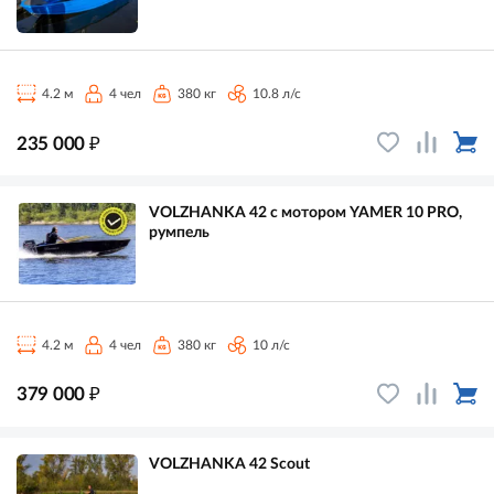
4.2 м
4 чел
380 кг
10.8 л/с
₽
235 000
VOLZHANKA 42 с мотором YAMER 10 PRO,
румпель
4.2 м
4 чел
380 кг
10 л/с
₽
379 000
VOLZHANKA 42 Scout