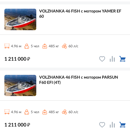
VOLZHANKA 46 FISH с мотором YAMER EF
60
4.96 м
5 чел
485 кг
60 л/с
₽
1 211 000
VOLZHANKA 46 FISH с мотором PARSUN
F60 EFI (4T)
4.96 м
5 чел
485 кг
60 л/с
₽
1 211 000