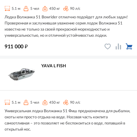
5.1 м
5 чел
450 кг
90 л/с
Лодка Волжанка 51 Bowrider отлилчно подойдет для любых задач!
Проверенная и заслужившая уважение серия лодок Волжанка 51
известна не только за своей прекрасной мореходностью и
универсальностью, но и отличной устойчивостью лодки.
₽
911 000
YAVA L FISH
5.1 м
5 чел
450 кг
90 л/с
Универсальная лодка Волжанка 51 Фиш предназначена для рыбалки,
охоты или просто отдыха на воде. Носовая часть кокпита
самоотливная – это позволяет не беспокоиться о воде, попавшей в
открытый нос.