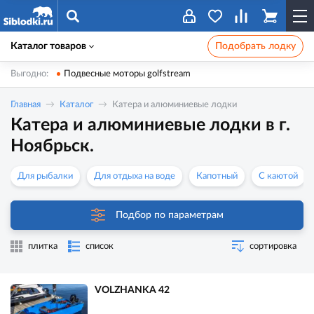
Каталог товаров
Подобрать лодку
Выгодно:
Подвесные моторы golfstream
Главная
Каталог
Катера и алюминиевые лодки
Катера и алюминиевые лодки в г.
Ноябрьск.
Для рыбалки
Для отдыха на воде
Капотный
С каютой
Подбор по параметрам
плитка
список
сортировка
VOLZHANKA 42