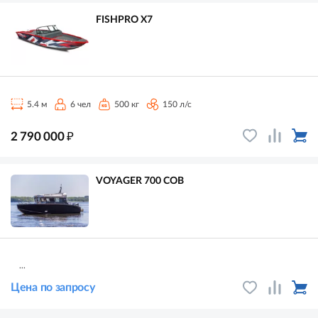
FISHPRO X7
5.4 м
6 чел
500 кг
150 л/с
₽
2 790 000
VOYAGER 700 COB
...
Цена по запросу