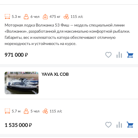
5.3 м
6 чел
475 кг
115 л/с
Моторная лодка Волжанка 53 Фиш — модель специальной линии
«Волжанки», разработанной для максимально комфортной рыбалки.
Габариты, вес и килеватость катера обеспечивают отличную
мореходность и устойчивость на курсе.
₽
971 000
YAVA XL СОВ
5.7 м
5 чел
115 л/с
₽
1 535 000