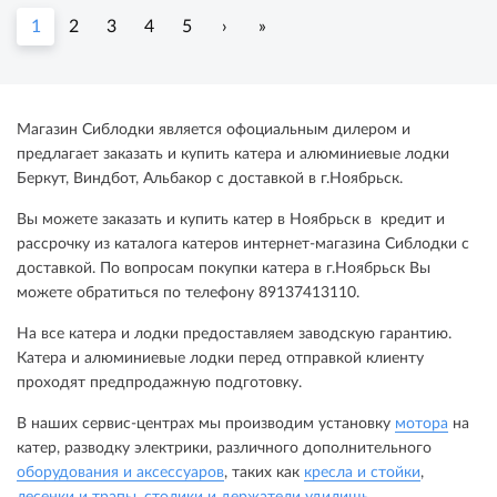
1
2
3
4
5
›
»
Магазин Сиблодки является офоциальным дилером и
предлагает заказать и купить катера и алюминиевые лодки
Беркут, Виндбот, Альбакор с доставкой в г.Ноябрьск.
Вы можете заказать и купить катер в Ноябрьск в кредит и
рассрочку из каталога катеров интернет-магазина Сиблодки с
доставкой. По вопросам покупки катера в г.Ноябрьск Вы
можете обратиться по телефону 89137413110.
На все катера и лодки предоставляем заводскую гарантию.
Катера и алюминиевые лодки перед отправкой клиенту
проходят предпродажную подготовку.
В наших сервис-центрах мы производим установку
мотора
на
катер, разводку электрики, различного дополнительного
оборудования и аксессуаров
, таких как
кресла и стойки
,
лесенки и трапы
,
столики и держатели удилищь
.