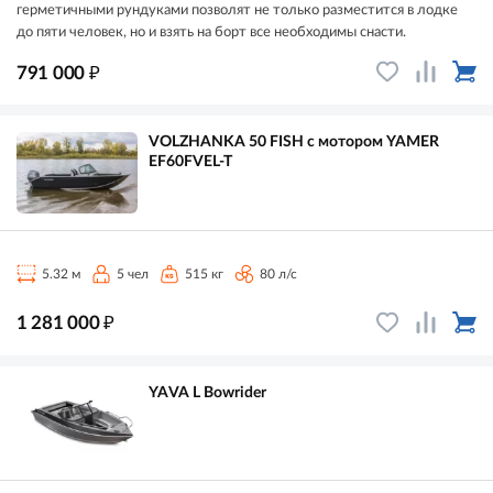
герметичными рундуками позволят не только разместится в лодке
до пяти человек, но и взять на борт все необходимы снасти.
₽
791 000
VOLZHANKA 50 FISH с мотором YAMER
EF60FVEL-T
5.32 м
5 чел
515 кг
80 л/с
₽
1 281 000
YAVA L Bowrider