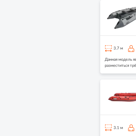
3.7 м
Данная модель я
разместиться тр
3.1 м