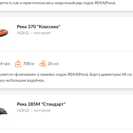
атость как и практически весь модельный ряд лодок REKA(Река).
Река 370 "Классика"
НДНД
моторная
4 чел
700 кг
20 л/с
ляется «флагманом» в линейке лодок REKA(Река). Борта диаметром 48 см и
дку на больших водоёмах.
Река 285M "Стандарт"
НДНД
моторная