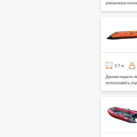
умеренную килев
3.7 м
Данная модель яв
использовать ло