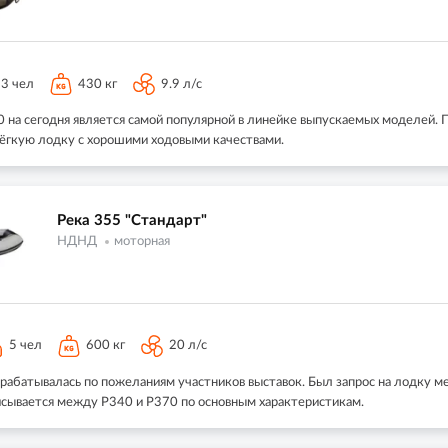
3 чел
430 кг
9.9 л/с
0 на сегодня является самой популярной в линейке выпускаемых моделей. 
 лёгкую лодку с хорошими ходовыми качествами.
Река 355 "Стандарт"
НДНД
моторная
5 чел
600 кг
20 л/с
рабатывалась по пожеланиям участников выставок. Был запрос на лодку м
писывается между Р340 и Р370 по основным характеристикам.