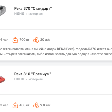
Река 370 "Стандарт"
НДНД
моторная
4 чел
700 кг
20 л/с
вляется «флагманом» в линейке лодок REKA(Река). Модель R370 имеет очен
ём-четырём пассажирам, либо использовать данную лодку в качестве эксп
Река 310 "Премиум"
НДНД
моторная
3 чел
400 кг
9.8 л/с