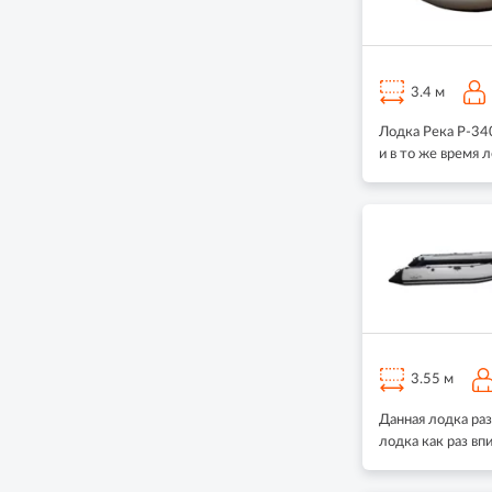
3.4 м
Лодка Река Р-34
и в то же время
3.55 м
Данная лодка раз
лодка как раз в