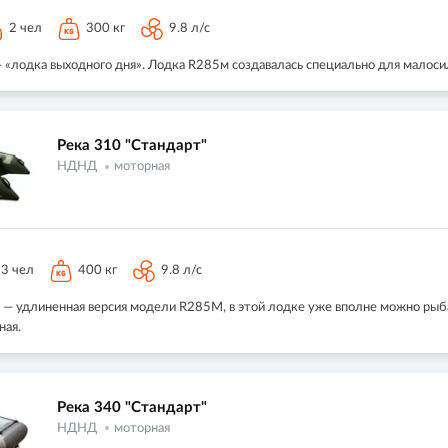
2 чел
300 кг
9.8 л/с
«лодка выходного дня». Лодка R285м создавалась специально для малосил
Река 310 "Стандарт"
НДНД
моторная
3 чел
400 кг
9.8 л/с
 — удлиненная версия модели R285М, в этой лодке уже вполне можно рыба
ная.
Река 340 "Стандарт"
НДНД
моторная