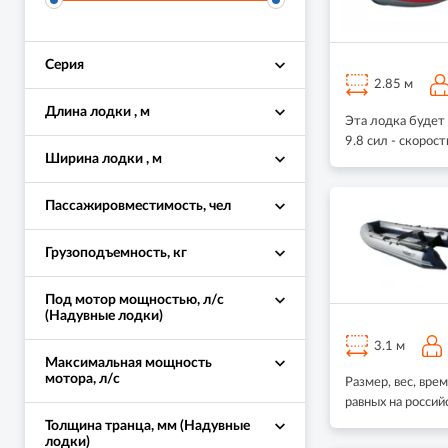
Серия
2.85 м
Длина лодки , м
Эта лодка будет
9.8 сил - скорос
Ширина лодки , м
Пассажировместимость, чел
Грузоподъемность, кг
Под мотор мощностью, л/с
(Надувные лодки)
3.1 м
Максимальная мощность
мотора, л/с
Размер, вес, вре
равных на росси
Толщина транца, мм (Надувные
лодки)