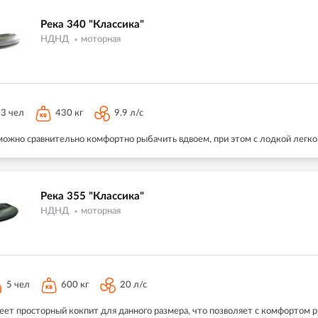
Река 340 "Классика"
НДНД
моторная
3 чел
430 кг
9.9 л/с
можно сравнительно комфортно рыбачить вдвоем, при этом с лодкой легко 
Река 355 "Классика"
НДНД
моторная
5 чел
600 кг
20 л/с
ет просторный кокпит для данного размера, что позволяет с комфортом р