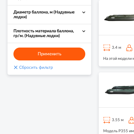
Диаметр баллона, м (Надувные
лодки)
Плотность материала баллона,
гр/м. (Надувные лодки)
3.4 м
Применить
На этой модели 
×
Сбросить фильтр
3.55 м
Модель Р355 име