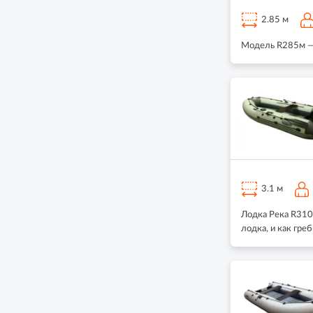
2.85 м
Модель R285м — 
3.1 м
Лодка Река R310
лодка, и как греб