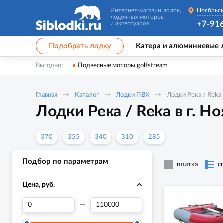
Интернет-магазин лодок,
Ноябрьс
лодочных моторов
+7-91
и аксессуаров
Подобрать лодку
Катера и алюминиевые 
Выгодно:
Подвесные моторы golfstream
Главная
Каталог
Лодки ПВХ
Лодки Река / Reka
Лодки Река / Reka в г. Н
370
355
340
310
285
Подбор по параметрам
плитка
с
Цена, руб.
—