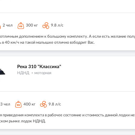
2 чел
300 кг
9.8 л/с
 отличным дополнением к большому комплекту. А если есть желание получ
ть в 40 км/ч на такой малышке отлично взбодрит Вас.
Река 310 "Классика"
НДНД
моторная
3 чел
400 кг
9.8 л/с
мя приведения комплекта в рабочее состояние и стоимость данной лодки н
йском рынке лодок НДНД.