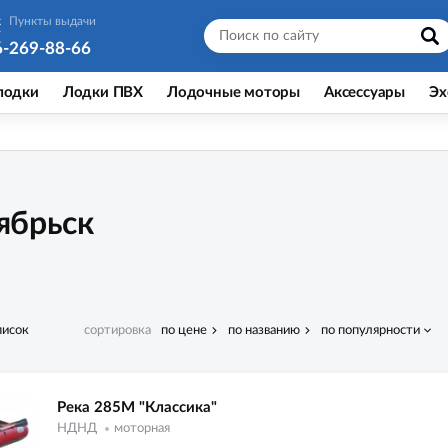
к
Пункты выдачи
6-269-88-66
лодки
Лодки ПВХ
Лодочные моторы
Аксессуары
Эх
оябрьск
писок
сортировка
по цене
по названию
по популярности
Река 285M "Классика"
НДНД
моторная