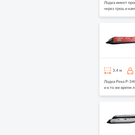
Лодка имеет про
через грязь и ка
3.4 м
Лодка Река Р-34
и в то же время