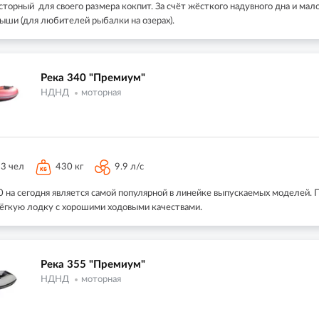
сторный для своего размера кокпит. За счёт жёсткого надувного дна и ма
мыши (для любителей рыбалки на озерах).
Река 340 "Премиум"
НДНД
моторная
3 чел
430 кг
9.9 л/с
0 на сегодня является самой популярной в линейке выпускаемых моделей. 
 лёгкую лодку с хорошими ходовыми качествами.
Река 355 "Премиум"
НДНД
моторная