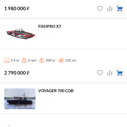
₽
1 980 000
FISHPRO X7
5.4 м
6 чел
500 кг
150 л/с
₽
2 790 000
VOYAGER 700 COB
...