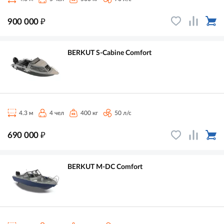
₽
900 000
BERKUT S-Cabine Comfort
4.3 м
4 чел
400 кг
50 л/с
₽
690 000
BERKUT M-DC Comfort