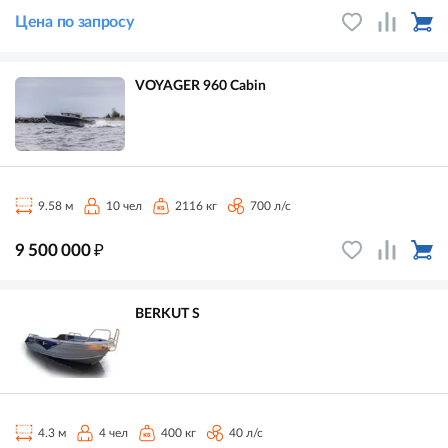
Цена по запросу
VOYAGER 960 Cabin
9.58 м
10 чел
2116 кг
700 л/с
₽
9 500 000
BERKUT S
4.3 м
4 чел
400 кг
40 л/с