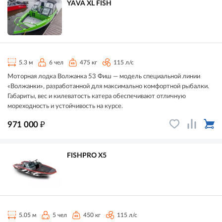
YAVA XL FISH
5.3 м
6 чел
475 кг
115 л/с
Моторная лодка Волжанка 53 Фиш — модель специальной линии
«Волжанки», разработанной для максимально комфортной рыбалки.
Габариты, вес и килеватость катера обеспечивают отличную
мореходность и устойчивость на курсе.
₽
971 000
FISHPRO X5
5.05 м
5 чел
450 кг
115 л/с