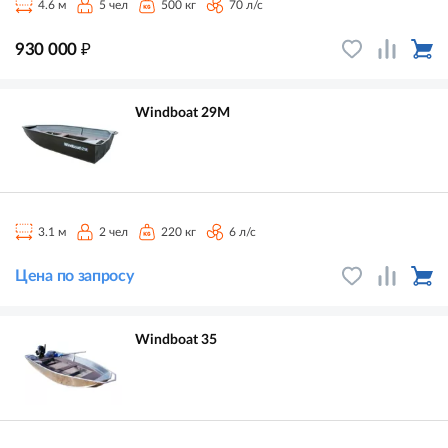
4.6 м
5 чел
500 кг
70 л/с
₽
930 000
Windboat 29M
3.1 м
2 чел
220 кг
6 л/с
Цена по запросу
Windboat 35