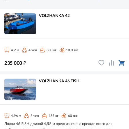
VOLZHANKA 42
4.2 м
4 чел
380 кг
10.8 л/с
₽
235 000
VOLZHANKA 46 FISH
4.96 м
5 чел
485 кг
60 л/с
Лодка 46 FISH длиной 4,58 м предназначена прежде всего для