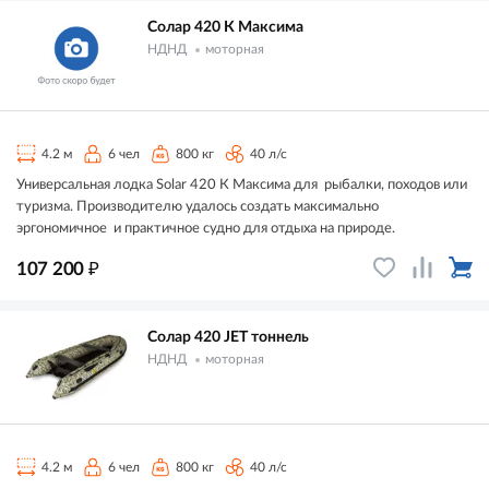
Солар 420 К Максима
НДНД
моторная
4.2 м
6 чел
800 кг
40 л/с
Универсальная лодка Solar 420 К Максима для рыбалки, походов или
туризма. Производителю удалось создать максимально
эргономичное и практичное судно для отдыха на природе.
₽
107 200
Солар 420 JET тоннель
НДНД
моторная
4.2 м
6 чел
800 кг
40 л/с