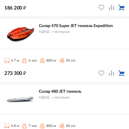
₽
186 200
Солар 470 Super JET тоннель Expedition
НДНД
моторная
4.7 м
6 чел
800 кг
50 л/с
₽
273 300
Солар 480 JET тоннель
НДНД
моторная
4.8 м
7 чел
800 кг
40 л/с