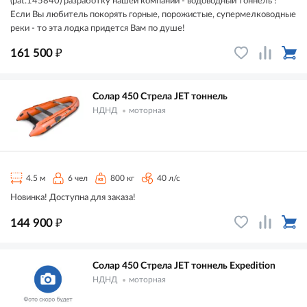
(pat.145840) разработку нашей компании - водоводный тоннель !
Если Вы любитель покорять горные, порожистые, супермелководные
реки - то эта лодка придется Вам по душе!
₽
161 500
Солар 450 Стрела JET тоннель
НДНД
моторная
4.5 м
6 чел
800 кг
40 л/с
Новинка! Доступна для заказа!
₽
144 900
Солар 450 Стрела JET тоннель Expedition
НДНД
моторная