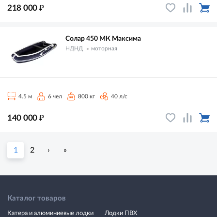
₽
218 000
Солар 450 МК Максима
НДНД
моторная
4.5 м
6 чел
800 кг
40 л/с
₽
140 000
1
2
›
»
Каталог товаров
Катера и алюминиевые лодки
Лодки ПВХ