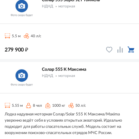
НДНД
моторная
5.5 м
40 л/с
₽
279 900
Солар 555 К Максима
НДНД
моторная
5.55 м
8 чел
1000 кг
50 л/с
Лодка надувная моторная Солар/Solar 555 К Максима/Maxima
уверенно ведёт себя в условиях открытых акваторий. Идеально
подходит для работы спасательных служб. Модель состоит на
вооружении поисково-спасательных отрядов МЧС России.