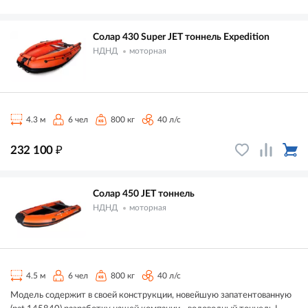
Солар 430 Super JET тоннель Expedition
НДНД
моторная
4.3 м
6 чел
800 кг
40 л/с
₽
232 100
Солар 450 JET тоннель
НДНД
моторная
4.5 м
6 чел
800 кг
40 л/с
Модель содержит в своей конструкции, новейшую запатентованную