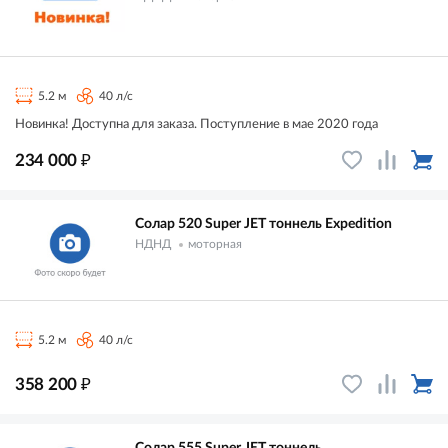
5.2 м
40 л/с
Новинка! Доступна для заказа. Поступление в мае 2020 года
₽
234 000
Солар 520 Super JET тоннель Expedition
НДНД
моторная
5.2 м
40 л/с
₽
358 200
Солар 555 Super JET тоннель