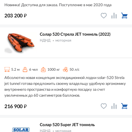
Новинка! Доступна для заказа. Поступление в мае 2020 года
₽
203 200
Солар 520 Стрела JET тоннель (2022)
НДНД
моторная
5.2 м
6 чел
1000 кг
50 л/с
Абсолютно новая концепция экспедиционной лодки solar-520 Strela
jet tunnel готова предложить своему владельцу удобную эргономику
внутреннего пространства и комфортную посадку за счет
увеличенных до 60 сантиметров баллонов.
₽
216 900
Солар 520 Super JET тоннель
НДНД
моторная