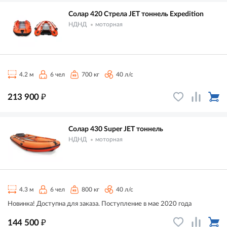
Солар 420 Стрела JET тоннель Expedition
НДНД
моторная
4.2 м
6 чел
700 кг
40 л/с
₽
213 900
Солар 430 Super JET тоннель
НДНД
моторная
4.3 м
6 чел
800 кг
40 л/с
Новинка! Доступна для заказа. Поступление в мае 2020 года
₽
144 500