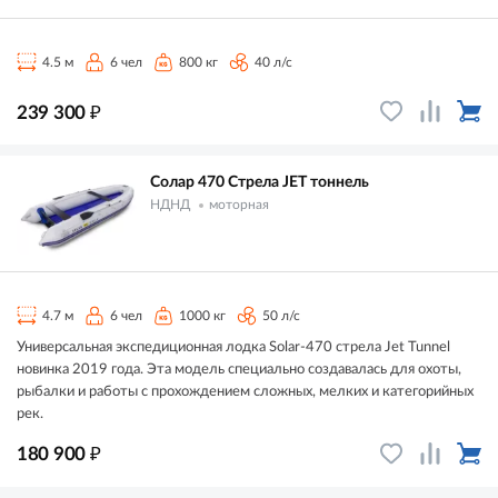
4.5 м
6 чел
800 кг
40 л/с
₽
239 300
Солар 470 Стрела JET тоннель
НДНД
моторная
4.7 м
6 чел
1000 кг
50 л/с
Универсальная экспедиционная лодка Solar-470 стрела Jet Tunnel
новинка 2019 года. Эта модель специально создавалась для охоты,
рыбалки и работы с прохождением сложных, мелких и категорийных
рек.
₽
180 900