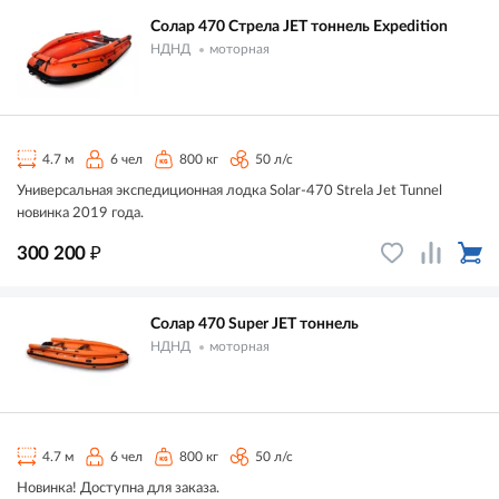
Солар 470 Стрела JET тоннель Expedition
НДНД
моторная
4.7 м
6 чел
800 кг
50 л/с
Универсальная экспедиционная лодка Solar-470 Strela Jet Tunnel
новинка 2019 года.
₽
300 200
Солар 470 Super JET тоннель
НДНД
моторная
4.7 м
6 чел
800 кг
50 л/с
Новинка! Доступна для заказа.