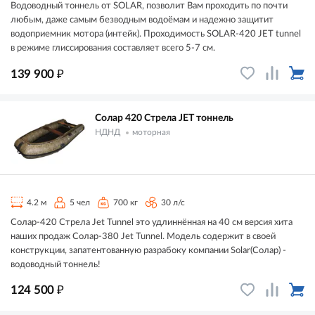
Водоводный тоннель от SOLAR, позволит Вам проходить по почти
любым, даже самым безводным водоёмам и надежно защитит
водоприемник мотора (интейк). Проходимость SOLAR-420 JET tunnel
в режиме глиссирования составляет всего 5-7 см.
₽
139 900
Солар 420 Стрела JET тоннель
НДНД
моторная
4.2 м
5 чел
700 кг
30 л/с
Солар-420 Стрела Jet Tunnel это удлиннённая на 40 см версия хита
наших продаж Солар-380 Jet Tunnel. Модель содержит в своей
конструкции, запатентованную разрабоку компании Solar(Солар) -
водоводный тоннель!
₽
124 500