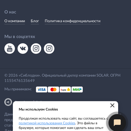
О нас
О компании
Блог
Политика конфиденциальности
Мы в соцсетях
© 2026 «Сиблодки». Официальный дилер компании SOLAR. ОГРН
1155476135649
Мы принимаем:
|
Разработка
Веб-аналитика
×
Мы используем Cookies
Данный сайт носит исключительно информационный характер. Все
Продолжая использовать наш сайт, вы соглашаетесь с
представленные предложения не являются офертой, определяемой
политикой использования Cookies
. Это файлы в
статьей 437 ГК РФ.
браузере, которые помогают нам сделать ваш опыт