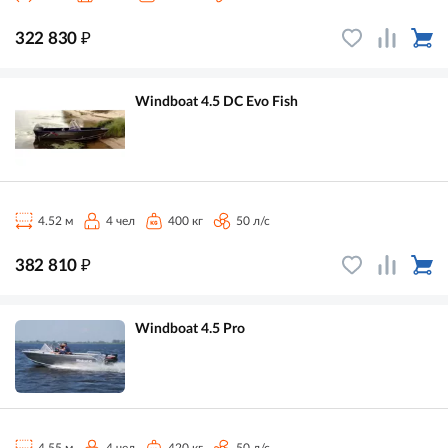
₽
322 830
Windboat 4.5 DC Evo Fish
4.52 м
4 чел
400 кг
50 л/с
₽
382 810
Windboat 4.5 Pro