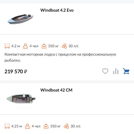
Windboat 4.2 Evo
4.2 м
4 чел
350 кг
30 л/с
Компактная моторная лодка с прицелом на профессиональную
рыбалку.
₽
219 570
Windboat 42 CM
4.25 м
4 чел
350 кг
30 л/с