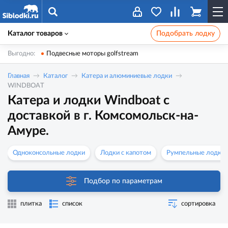
Каталог товаров
Подобрать лодку
Выгодно:
Подвесные моторы golfstream
Главная
Каталог
Катера и алюминиевые лодки
WINDBOAT
Катера и лодки Windboat с
доставкой в г. Комсомольск-на-
Амуре.
Одноконсольные лодки
Лодки с капотом
Румпельные лодки
Подбор по параметрам
плитка
список
сортировка