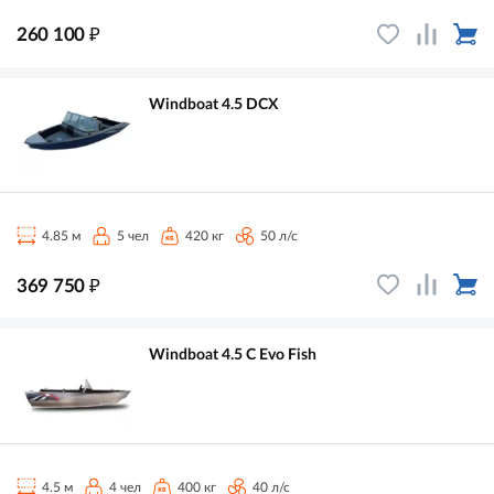
₽
260 100
Windboat 4.5 DCX
4.85 м
5 чел
420 кг
50 л/с
₽
369 750
Windboat 4.5 C Evo Fish
4.5 м
4 чел
400 кг
40 л/с