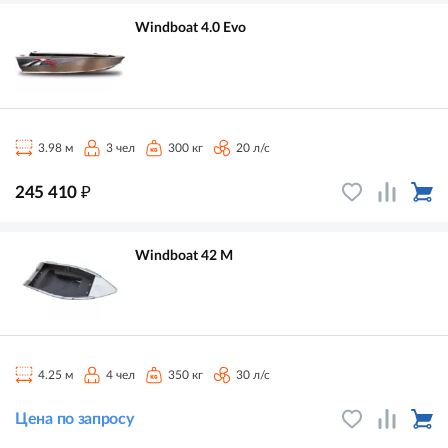
Windboat 4.0 Evo
3.98 м
3 чел
300 кг
20 л/с
₽
245 410
Windboat 42 M
4.25 м
4 чел
350 кг
30 л/с
Цена по запросу